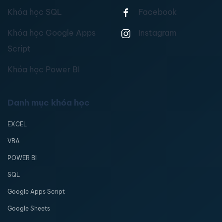
Khóa học SQL
Facebook
Khóa học Google Apps
Instagram
Script
Khóa học Power BI
Danh mục khóa học
EXCEL
VBA
POWER BI
SQL
Google Apps Script
Google Sheets