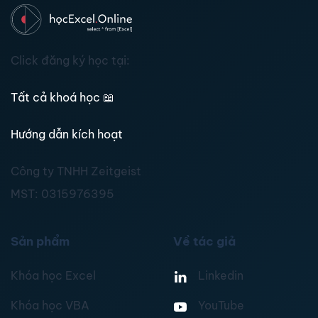
Click đăng ký học tại:
Tất cả khoá học
📖
Hướng dẫn kích hoạt
Công ty TNHH Zeitgeist
MST:
0315976395
Sản phẩm
Về tác giả
Khóa học Excel
Linkedin
Khóa học VBA
YouTube