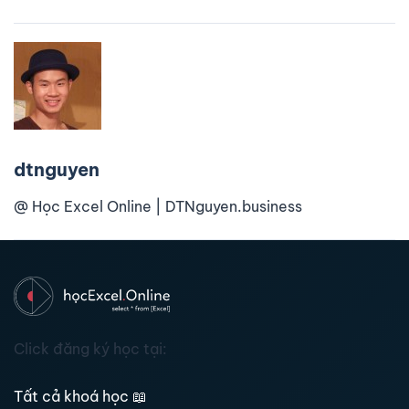
dtnguyen
@ Học Excel Online | DTNguyen.business
Click đăng ký học tại:
Tất cả khoá học
📖