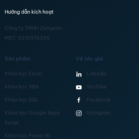
Hướng dẫn kích hoạt
Công ty TNHH Zeitgeist
MST:
0315976395
Sản phẩm
Về tác giả
Khóa học Excel
Linkedin
Khóa học VBA
YouTube
Khóa học SQL
Facebook
Khóa học Google Apps
Instagram
Script
Khóa học Power BI