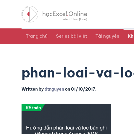
Trang chủ
Series bài viết
Tài nguyên
Kh
phan-loai-va-lo
Written by
dtnguyen
on
01/10/2017
.