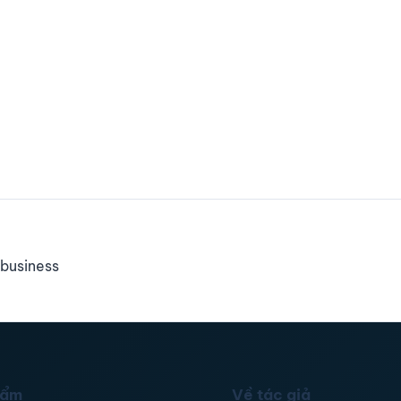
business
hẩm
Về tác giả