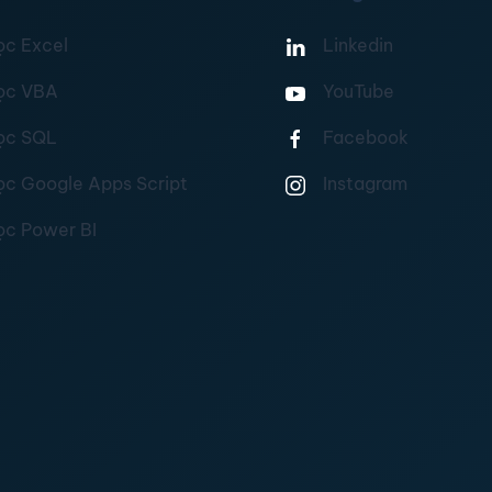
ọc Excel
Linkedin
ọc VBA
YouTube
ọc SQL
Facebook
ọc Google Apps Script
Instagram
ọc Power BI