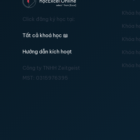
Khóa h
Click đăng ký học tại:
Khóa h
Tất cả khoá học
📖
Khóa h
Hướng dẫn kích hoạt
Khóa h
Khóa h
Công ty TNHH Zeitgeist
MST:
0315976395