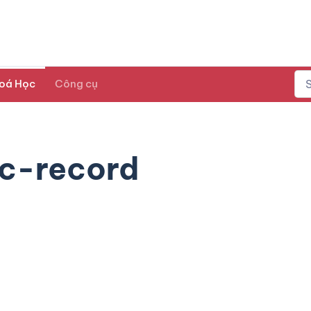
oá Học
Công cụ
c-record