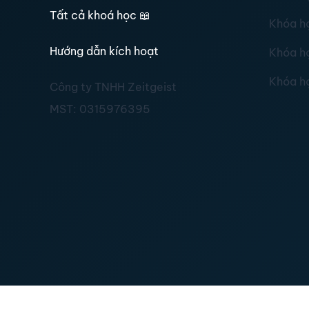
Tất cả khoá học
📖
Khóa h
Hướng dẫn kích hoạt
Khóa h
Khóa h
Công ty TNHH Zeitgeist
MST:
0315976395