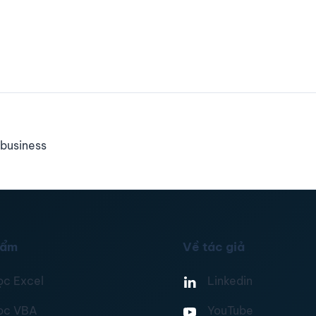
business
hẩm
Về tác giả
ọc Excel
Linkedin
ọc VBA
YouTube