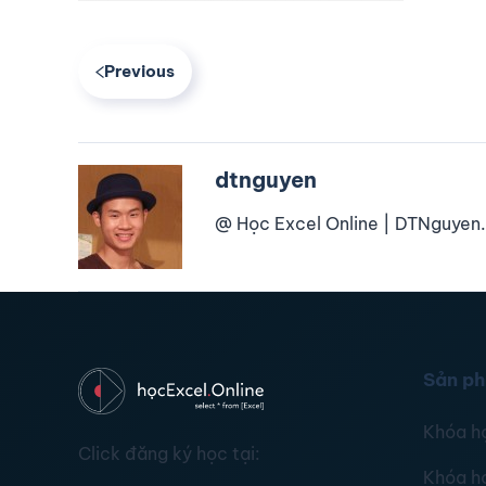
Previous
dtnguyen
@ Học Excel Online | DTNguyen.
Sản p
Khóa h
Click đăng ký học tại:
Khóa h