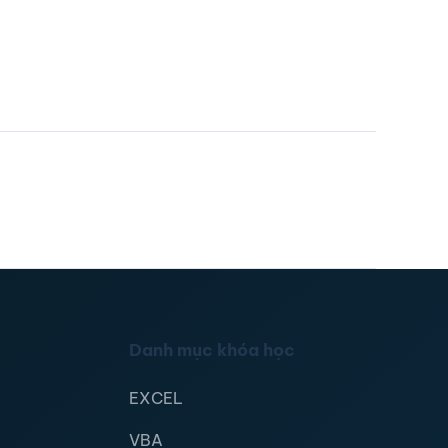
Danh mục khóa học
EXCEL
VBA