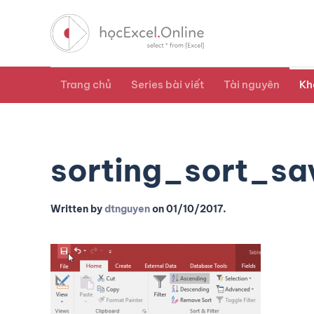
Trang chủ
Series bài viết
Tài nguyên
Kh
sorting_sort_sa
Written by
dtnguyen
on
01/10/2017
.