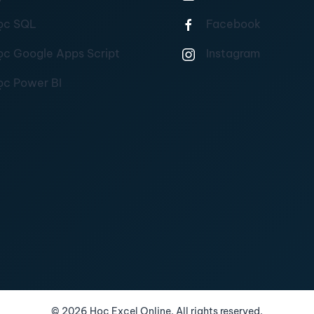
ọc SQL
Facebook
ọc Google Apps Script
Instagram
ọc Power BI
©
2026
Học Excel Online. All rights reserved.