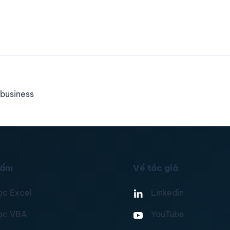
business
hẩm
Về tác giả
ọc Excel
Linkedin
ọc VBA
YouTube