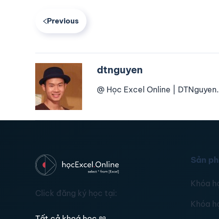
Previous
dtnguyen
@ Học Excel Online | DTNguyen.
Sản p
Khóa h
Click đăng ký học tại:
Khóa h
Tất cả khoá học
📖