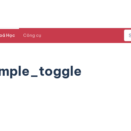
oá Học
Công cụ
imple_toggle