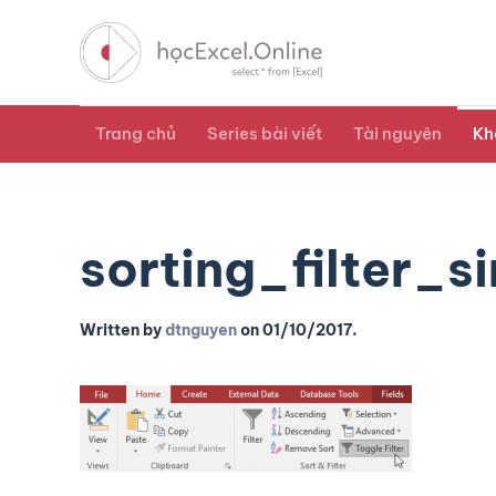
Trang chủ
Series bài viết
Tài nguyên
Kh
sorting_filter_s
Written by
dtnguyen
on
01/10/2017
.