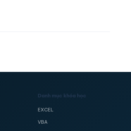
Danh mục khóa học
EXCEL
VBA