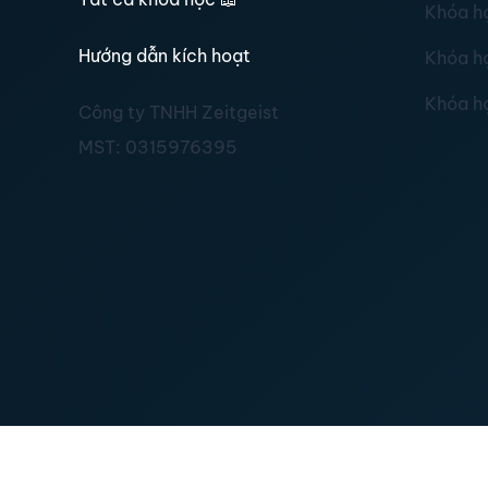
Khóa h
Hướng dẫn kích hoạt
Khóa h
Khóa h
Công ty TNHH Zeitgeist
MST:
0315976395