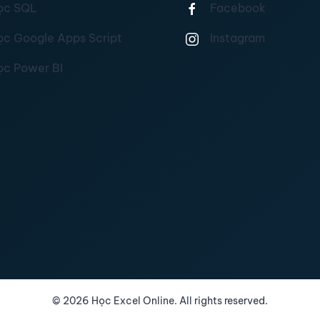
ọc SQL
Facebook
ọc Google Apps Script
Instagram
ọc Power BI
©
2026
Học Excel Online. All rights reserved.