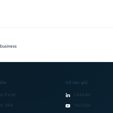
business
hẩm
Về tác giả
ọc Excel
Linkedin
ọc VBA
YouTube