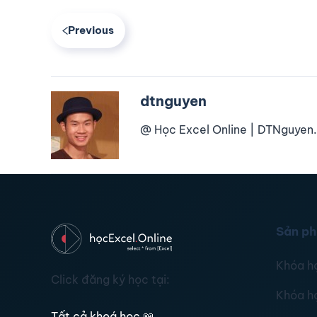
Previous
dtnguyen
@ Học Excel Online | DTNguyen.
Sản p
Khóa h
Click đăng ký học tại:
Khóa h
Tất cả khoá học
📖