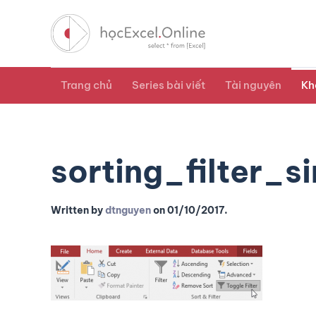
Trang chủ
Series bài viết
Tài nguyên
Kh
sorting_filter_s
Written by
dtnguyen
on
01/10/2017
.