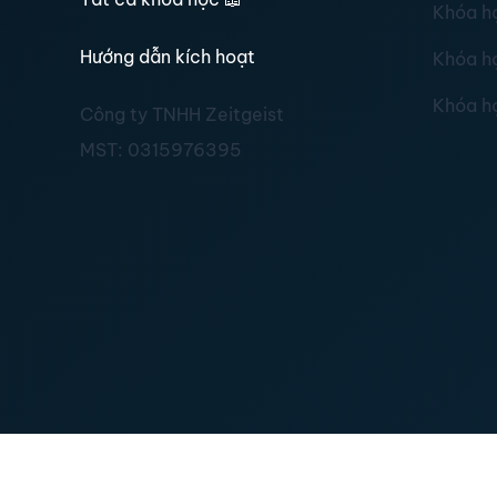
Khóa h
Hướng dẫn kích hoạt
Khóa h
Khóa h
Công ty TNHH Zeitgeist
MST:
0315976395