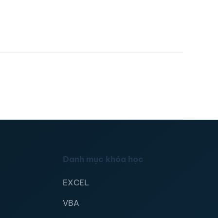
Danh mục khóa học
EXCEL
VBA