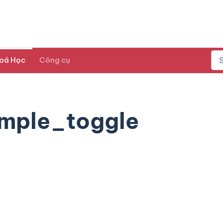
oá Học
Công cụ
imple_toggle