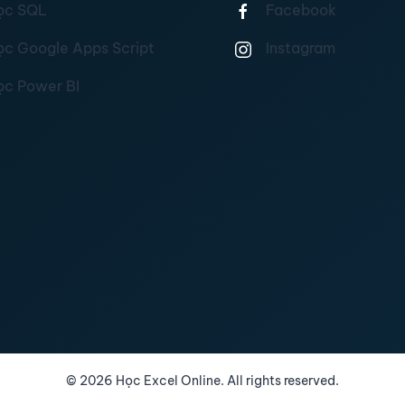
ọc SQL
Facebook
ọc Google Apps Script
Instagram
ọc Power BI
©
2026
Học Excel Online. All rights reserved.