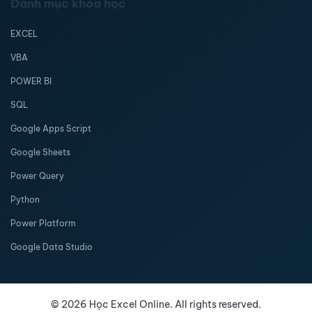
Danh mục khóa học
EXCEL
VBA
POWER BI
SQL
Google Apps Script
Google Sheets
Power Query
Python
Power Platform
Google Data Studio
©
2026
Học Excel Online. All rights reserved.