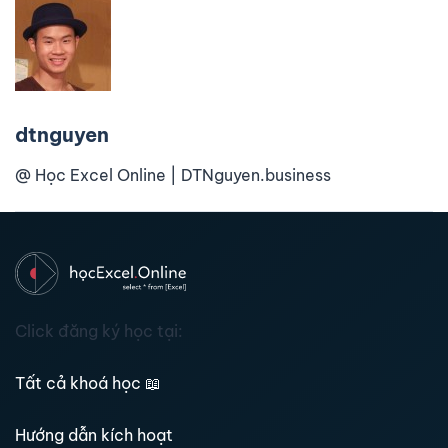
dtnguyen
@ Học Excel Online | DTNguyen.business
Click đăng ký học tại:
Tất cả khoá học
📖
Hướng dẫn kích hoạt