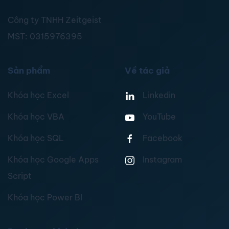
Công ty TNHH Zeitgeist
MST:
0315976395
Sản phẩm
Về tác giả
Khóa học Excel
Linkedin
Khóa học VBA
YouTube
Khóa học SQL
Facebook
Khóa học Google Apps
Instagram
Script
Khóa học Power BI