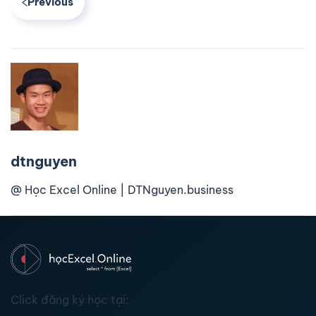
Previous
dtnguyen
@ Học Excel Online | DTNguyen.business
Click đăng ký học tại: