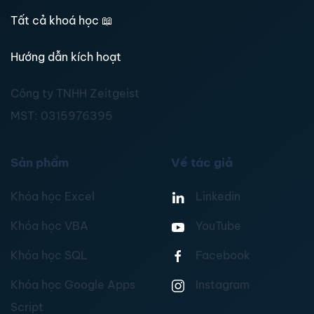
Tất cả khoá học
📖
Hướng dẫn kích hoạt
Công ty TNHH Zeitgeist
MST:
0315976395
Sản phẩm
Về tác giả
Khóa học Excel
Linkedin
Khóa học VBA
YouTube
Khóa học SQL
Facebook
Khóa học Google Apps
Instagram
Script