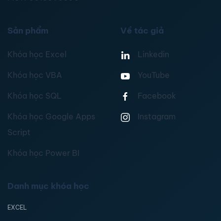
Sản phẩm
Về tác giả
Khóa học Excel
Linkedin
Khóa học VBA
YouTube
Khóa học SQL
Facebook
Khóa học Google Apps
Instagram
Script
Khóa học Power BI
Danh mục khóa học
EXCEL