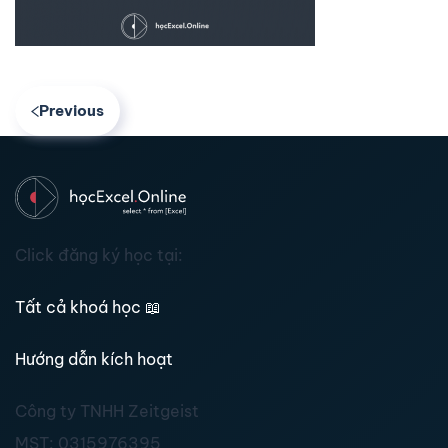
Previous
Click đăng ký học tại:
Tất cả khoá học
📖
Hướng dẫn kích hoạt
Công ty TNHH Zeitgeist
MST:
0315976395