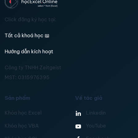
Click đăng ký học tại:
Tất cả khoá học
📖
Hướng dẫn kích hoạt
Công ty TNHH Zeitgeist
MST:
0315976395
Sản phẩm
Về tác giả
Khóa học Excel
Linkedin
Khóa học VBA
YouTube