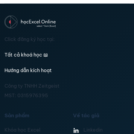
Click đăng ký học tại:
Tất cả khoá học
📖
Hướng dẫn kích hoạt
Công ty TNHH Zeitgeist
MST:
0315976395
Sản phẩm
Về tác giả
Khóa học Excel
Linkedin