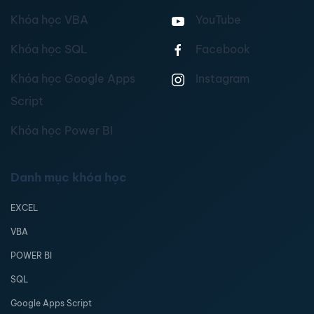
Khóa học VBA
YouTube
Khóa học SQL
Facebook
Khóa học Google Apps
Instagram
Script
Khóa học Power BI
Danh mục khóa học
EXCEL
VBA
POWER BI
SQL
Google Apps Script