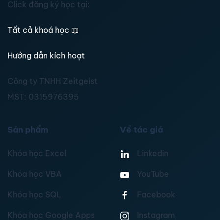
Click đăng ký học tại:
Tất cả khoá học
📖
Hướng dẫn kích hoạt
Công ty TNHH Zeitgeist
MST:
0315976395
Sản phẩm
Về tác giả
Khóa học Excel
Linkedin
Khóa học VBA
YouTube
Khóa học SQL
Facebook
Khóa học Google Apps
Instagram