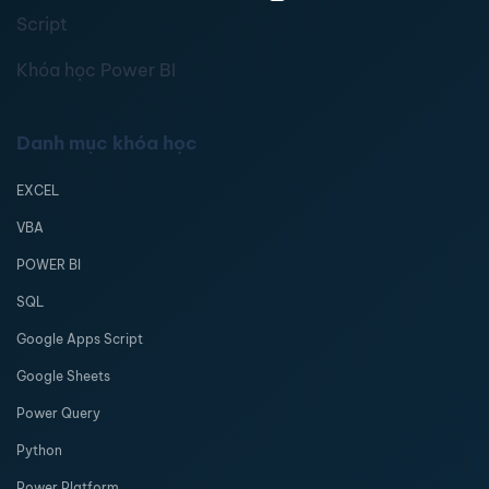
Script
Khóa học Power BI
Danh mục khóa học
EXCEL
VBA
POWER BI
SQL
Google Apps Script
Google Sheets
Power Query
Python
Power Platform