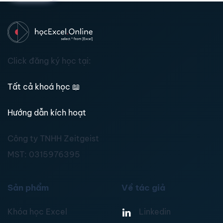
Click đăng ký học tại:
Tất cả khoá học
📖
Hướng dẫn kích hoạt
Công ty TNHH Zeitgeist
MST:
0315976395
Sản phẩm
Về tác giả
Khóa học Excel
Linkedin