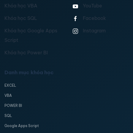
Khóa học VBA
YouTube
Khóa học SQL
Facebook
Khóa học Google Apps
Instagram
Script
Khóa học Power BI
Danh mục khóa học
EXCEL
VBA
POWER BI
SQL
Google Apps Script