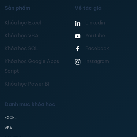
Sản phẩm
Về tác giả
Khóa học Excel
Linkedin
Khóa học VBA
YouTube
Khóa học SQL
Facebook
Khóa học Google Apps
Instagram
Script
Khóa học Power BI
Danh mục khóa học
EXCEL
VBA