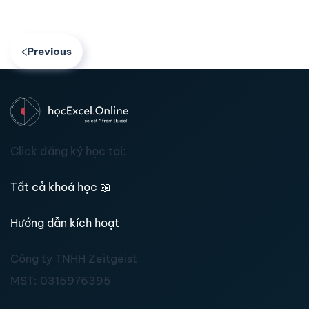
Previous
Click đăng ký học tại:
Tất cả khoá học
📖
Hướng dẫn kích hoạt
Công ty TNHH Zeitgeist
MST:
0315976395