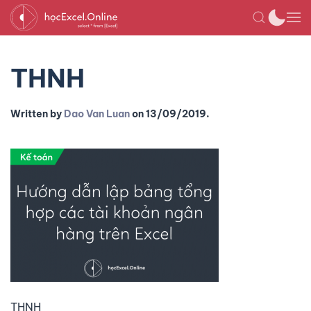
THNH
Written by
Dao Van Luan
on
13/09/2019
.
THNH