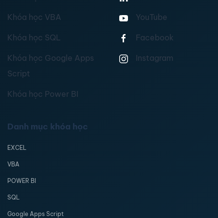
Khóa học VBA
YouTube
Khóa học SQL
Facebook
Khóa học Google Apps
Instagram
Script
Khóa học Power BI
Danh mục khóa học
EXCEL
VBA
POWER BI
SQL
Google Apps Script