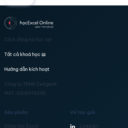
Click đăng ký học tại:
Tất cả khoá học
📖
Hướng dẫn kích hoạt
Công ty TNHH Zeitgeist
MST:
0315976395
Sản phẩm
Về tác giả
Khóa học Excel
Linkedin