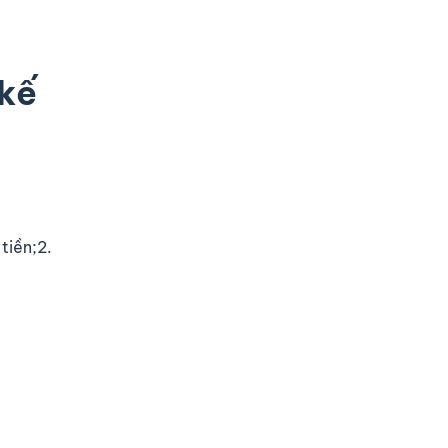
 kế
tiền;2.