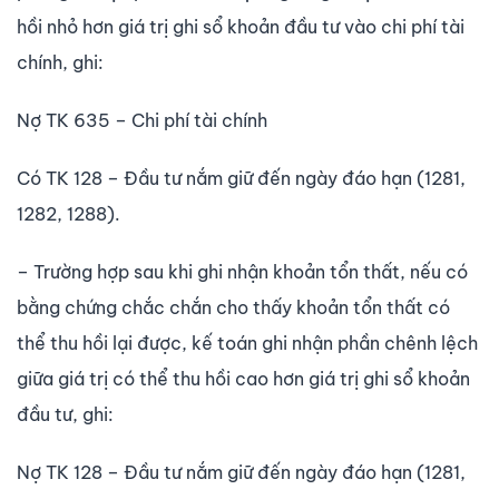
hồi nhỏ hơn giá trị ghi sổ khoản đầu tư vào chi phí tài
chính, ghi:
Nợ TK 635 – Chi phí tài chính
Có TK 128 – Đầu tư nắm giữ đến ngày đáo hạn (1281,
1282, 1288).
– Trường hợp sau khi ghi nhận khoản tổn thất, nếu có
bằng chứng chắc chắn cho thấy khoản tổn thất có
thể thu hồi lại được, kế toán ghi nhận phần chênh lệch
giữa giá trị có thể thu hồi cao hơn giá trị ghi sổ khoản
đầu tư, ghi:
Nợ TK 128 – Đầu tư nắm giữ đến ngày đáo hạn (1281,