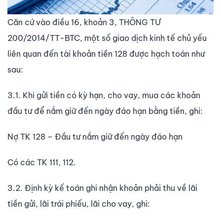
Căn cứ vào điều 16, khoản 3, THÔNG TƯ
200/2014/TT-BTC, một số giao dịch kinh tế chủ yếu
liên quan đến tài khoản tiền 128 được hạch toán như
sau:
3.1. Khi gửi tiền có kỳ hạn, cho vay, mua các khoản
đầu tư để nắm giữ đến ngày đáo hạn bằng tiền, ghi:
Nợ TK 128 – Đầu tư nắm giữ đến ngày đáo hạn
Có các TK 111, 112.
3.2. Định kỳ kế toán ghi nhận khoản phải thu về lãi
tiền gửi, lãi trái phiếu, lãi cho vay, ghi: