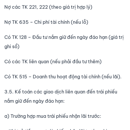
Nợ các TK 221, 222 (theo giá trị hợp lý)
Nợ TK 635 – Chi phí tài chính (nếu lỗ)
Có TK 128 – Đầu tư nắm giữ đến ngày đáo hạn (giá trị
ghi sổ)
Có các TK liên quan (nếu phải đầu tư thêm)
Có TK 515 – Doanh thu hoạt động tài chính (nếu lãi).
3.5. Kế toán các giao dịch liên quan đến trái phiếu
nắm giữ đến ngày đáo hạn:
a) Trường hợp mua trái phiếu nhận lãi trước: