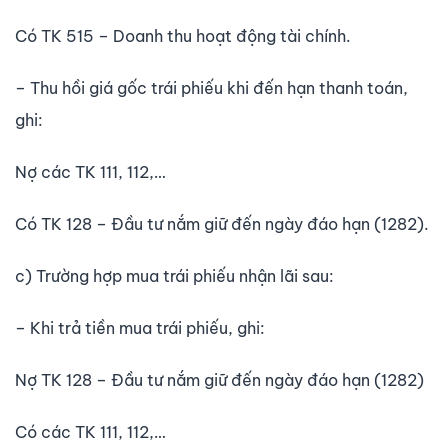
Có TK 515 – Doanh thu hoạt động tài chính.
– Thu hồi giá gốc trái phiếu khi đến hạn thanh toán,
ghi:
Nợ các TK 111, 112,…
Có TK 128 – Đầu tư nắm giữ đến ngày đáo hạn (1282).
c) Trường hợp mua trái phiếu nhận lãi sau:
– Khi trả tiền mua trái phiếu, ghi:
Nợ TK 128 – Đầu tư nắm giữ đến ngày đáo hạn (1282)
Có các TK 111, 112,…