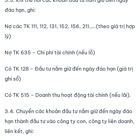
đáo hạn, ghi:
Nợ các TK 111, 112, 131, 152, 156, 211,….(theo giá trị hợp
lý)
Nợ TK 635 – Chi phí tài chính (nếu lỗ)
Có TK 128 – Đầu tư nắm giữ đến ngày đáo hạn (giá trị
ghi sổ)
Có TK 515 – Doanh thu hoạt động tài chính (nếu lãi).
3.4. Chuyển các khoản đầu tư nắm giữ đến ngày đáo
hạn thành đầu tư vào công ty con, công ty liên doanh,
liên kết, ghi: