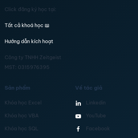
Click đăng ký học tại:
Tất cả khoá học
📖
Hướng dẫn kích hoạt
Công ty TNHH Zeitgeist
MST:
0315976395
Sản phẩm
Về tác giả
Khóa học Excel
Linkedin
Khóa học VBA
YouTube
Khóa học SQL
Facebook