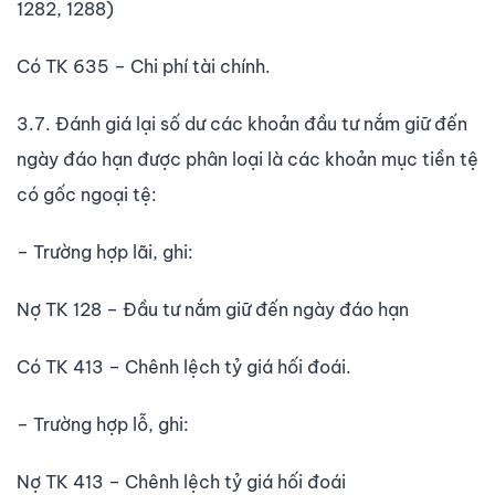
1282, 1288)
Có TK 635 – Chi phí tài chính.
3.7. Đánh giá lại số dư các khoản đầu tư nắm giữ đến
ngày đáo hạn được phân loại là các khoản mục tiền tệ
có gốc ngoại tệ:
– Trường hợp lãi, ghi:
Nợ TK 128 – Đầu tư nắm giữ đến ngày đáo hạn
Có TK 413 – Chênh lệch tỷ giá hối đoái.
– Trường hợp lỗ, ghi:
Nợ TK 413 – Chênh lệch tỷ giá hối đoái