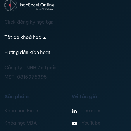
Click đăng ký học tại:
Tất cả khoá học
📖
Hướng dẫn kích hoạt
Công ty TNHH Zeitgeist
MST:
0315976395
Sản phẩm
Về tác giả
Khóa học Excel
Linkedin
Khóa học VBA
YouTube