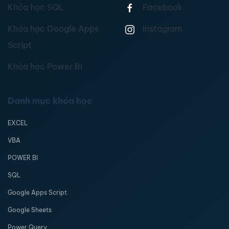
Khóa học SQL
Facebook
Khóa học Google Apps
Instagram
Script
Khóa học Power BI
Danh mục khóa học
EXCEL
VBA
POWER BI
SQL
Google Apps Script
Google Sheets
Power Query