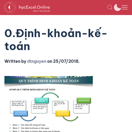
0.Định-khoản-kế-
toán
Written by
dtnguyen
on
25/07/2018
.