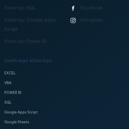
Khóa học SQL
Facebook
Khóa học Google Apps
Instagram
Script
Khóa học Power BI
Danh mục khóa học
EXCEL
VBA
POWER BI
SQL
Google Apps Script
Google Sheets