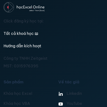
Click đăng ký học tại:
Tất cả khoá học
📖
Hướng dẫn kích hoạt
Công ty TNHH Zeitgeist
MST:
0315976395
Sản phẩm
Về tác giả
Khóa học Excel
Linkedin
Khóa học VBA
YouTube