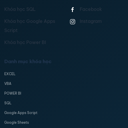
Khóa học SQL
Facebook
Khóa học Google Apps
Instagram
Script
Khóa học Power BI
Danh mục khóa học
EXCEL
VBA
POWER BI
SQL
Google Apps Script
Google Sheets