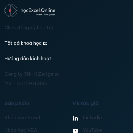
Click đăng ký học tại:
Tất cả khoá học
📖
Hướng dẫn kích hoạt
Công ty TNHH Zeitgeist
MST:
0315976395
Sản phẩm
Về tác giả
Khóa học Excel
Linkedin
Khóa học VBA
YouTube