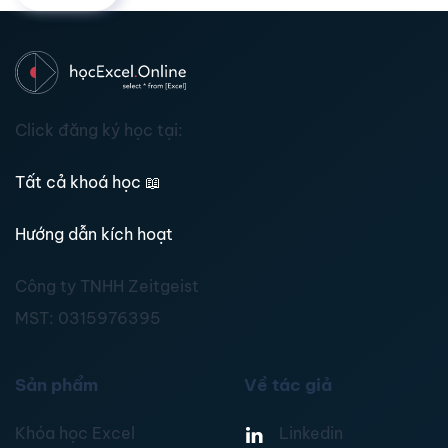
Click đăng ký học tại:
Tất cả khoá học
📖
Hướng dẫn kích hoạt
Công ty TNHH Zeitgeist
MST:
0315976395
Sản phẩm
Về tác giả
Khóa học Excel
Linkedin