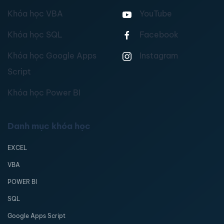
Khóa học VBA
YouTube
Khóa học SQL
Facebook
Khóa học Google Apps
Instagram
Script
Khóa học Power BI
Danh mục khóa học
EXCEL
VBA
POWER BI
SQL
Google Apps Script