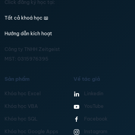
Click đăng ký học tại:
Tất cả khoá học
📖
Hướng dẫn kích hoạt
Công ty TNHH Zeitgeist
MST:
0315976395
Sản phẩm
Về tác giả
Khóa học Excel
Linkedin
Khóa học VBA
YouTube
Khóa học SQL
Facebook
Khóa học Google Apps
Instagram