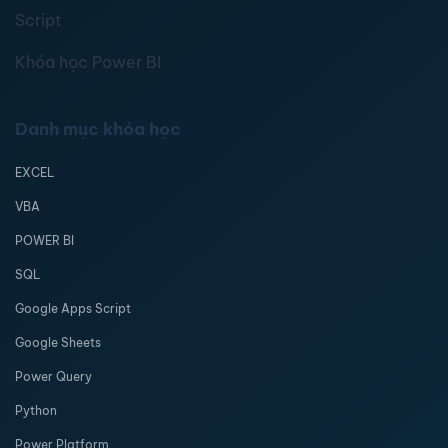
Script
Khóa học Power BI
Danh mục khóa học
EXCEL
VBA
POWER BI
SQL
Google Apps Script
Google Sheets
Power Query
Python
Power Platform