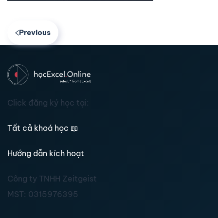
Previous
Click đăng ký học tại:
Tất cả khoá học
📖
Hướng dẫn kích hoạt
Công ty TNHH Zeitgeist
MST:
0315976395