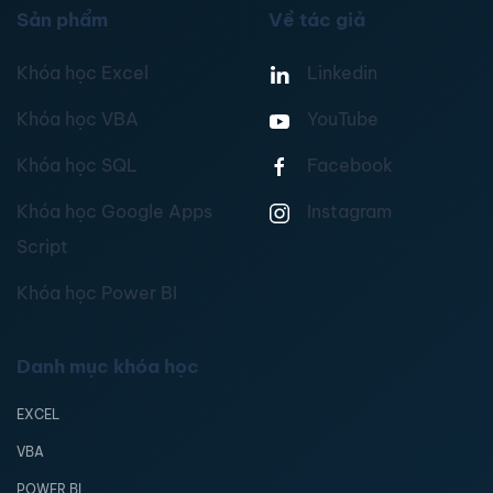
Sản phẩm
Về tác giả
Khóa học Excel
Linkedin
Khóa học VBA
YouTube
Khóa học SQL
Facebook
Khóa học Google Apps
Instagram
Script
Khóa học Power BI
Danh mục khóa học
EXCEL
VBA
POWER BI