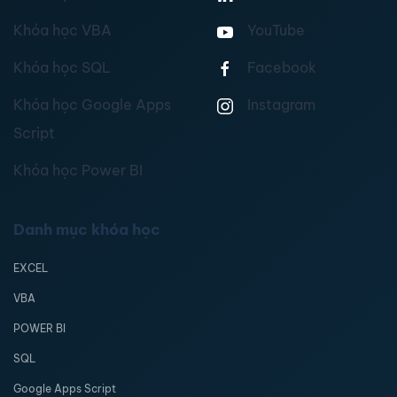
Khóa học VBA
YouTube
Khóa học SQL
Facebook
Khóa học Google Apps
Instagram
Script
Khóa học Power BI
Danh mục khóa học
EXCEL
VBA
POWER BI
SQL
Google Apps Script