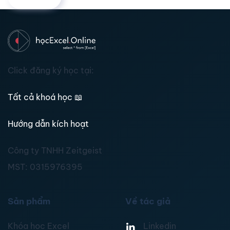
Click đăng ký học tại:
Tất cả khoá học
📖
Hướng dẫn kích hoạt
Công ty TNHH Zeitgeist
MST:
0315976395
Sản phẩm
Về tác giả
Khóa học Excel
Linkedin