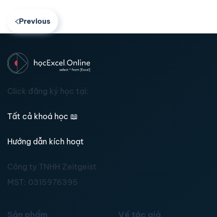
Previous
Click đăng ký học tại:
Tất cả khoá học
📖
Hướng dẫn kích hoạt
Công ty TNHH Zeitgeist
MST:
0315976395
Sản phẩm
Về tác giả