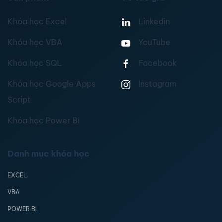
Khóa học Excel
Linkedin
Khóa học VBA
YouTube
Khóa học SQL
Facebook
Khóa học Google Apps
Instagram
Script
Khóa học Power BI
Danh mục khóa học
EXCEL
VBA
POWER BI