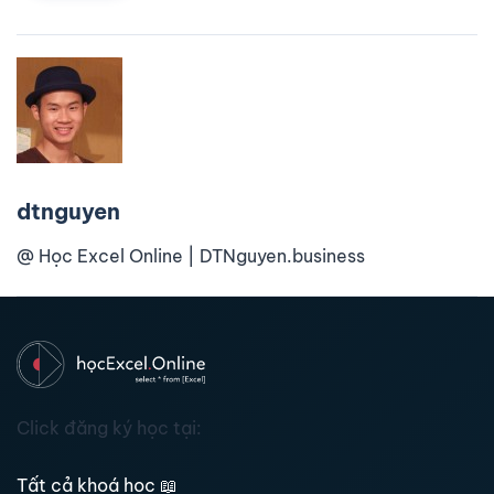
dtnguyen
@ Học Excel Online | DTNguyen.business
Click đăng ký học tại:
Tất cả khoá học
📖