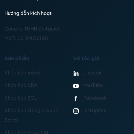
Hướng dẫn kích hoạt
Công ty TNHH Zeitgeist
MST:
0315976395
Sản phẩm
Về tác giả
Khóa học Excel
Linkedin
Khóa học VBA
YouTube
Khóa học SQL
Facebook
Khóa học Google Apps
Instagram
Script
Khóa học Power BI