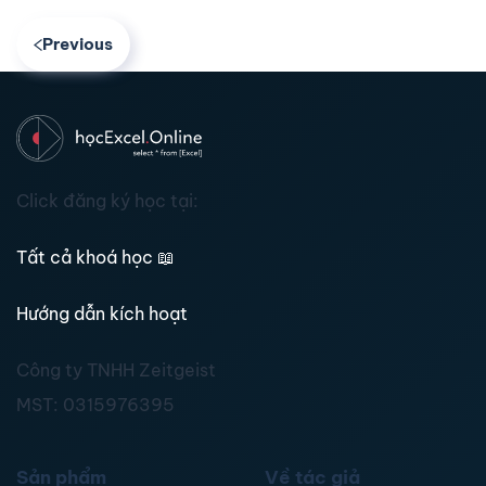
Previous
Click đăng ký học tại:
Tất cả khoá học
📖
Hướng dẫn kích hoạt
Công ty TNHH Zeitgeist
MST:
0315976395
Sản phẩm
Về tác giả