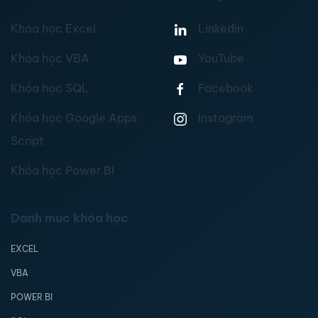
Khóa học Excel
Linkedin
Khóa học VBA
YouTube
Khóa học SQL
Facebook
Khóa học Google Apps
Instagram
Script
Khóa học Power BI
Danh mục khóa học
EXCEL
VBA
POWER BI