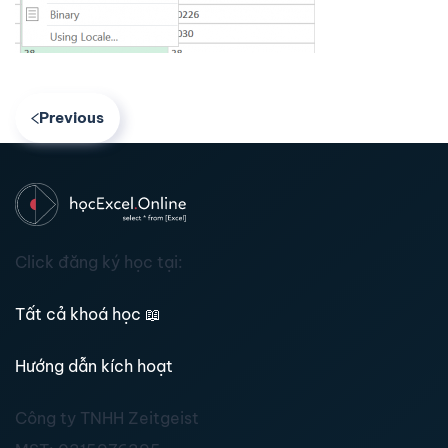
Previous
Click đăng ký học tại:
Tất cả khoá học
📖
Hướng dẫn kích hoạt
Công ty TNHH Zeitgeist