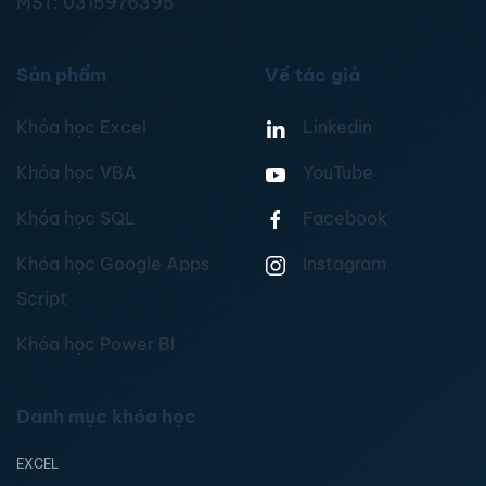
MST:
0315976395
Sản phẩm
Về tác giả
Khóa học Excel
Linkedin
Khóa học VBA
YouTube
Khóa học SQL
Facebook
Khóa học Google Apps
Instagram
Script
Khóa học Power BI
Danh mục khóa học
EXCEL