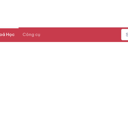
oá Học
Công cụ