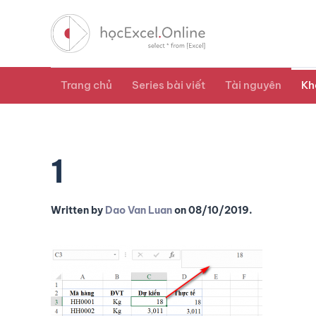
Trang chủ
Series bài viết
Tài nguyên
Kh
1
Written by
Dao Van Luan
on
08/10/2019
.