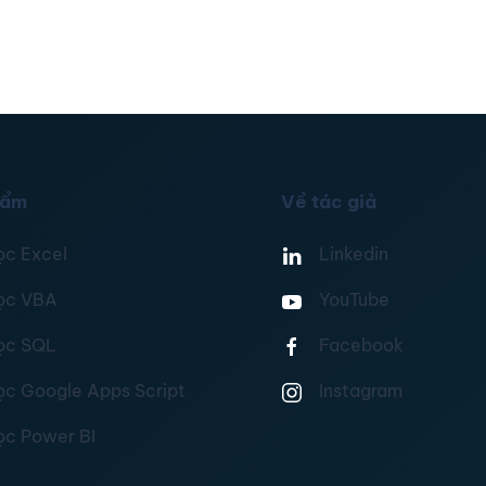
hẩm
Về tác giả
ọc Excel
Linkedin
ọc VBA
YouTube
ọc SQL
Facebook
ọc Google Apps Script
Instagram
ọc Power BI