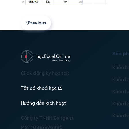
Previous
Sản p
Khóa h
Click đăng ký học tại:
Khóa h
Tất cả khoá học
📖
Khóa h
Hướng dẫn kích hoạt
Khóa h
Khóa h
Công ty TNHH Zeitgeist
MST:
0315976395