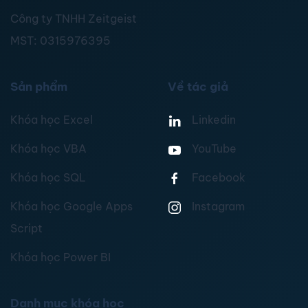
Công ty TNHH Zeitgeist
MST:
0315976395
Sản phẩm
Về tác giả
Khóa học Excel
Linkedin
Khóa học VBA
YouTube
Khóa học SQL
Facebook
Khóa học Google Apps
Instagram
Script
Khóa học Power BI
Danh mục khóa học