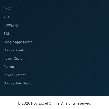
EXCEL
VBA
POWER BI
SQL
Google Apps Script
Google Sheets
Power Query
Python
Power Platform
Google Data Studio
©
2026
Học Excel Online. All rights reserved.