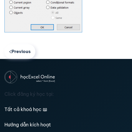
Previous
Click đăng ký học tại:
Tất cả khoá học
📖
Hướng dẫn kích hoạt