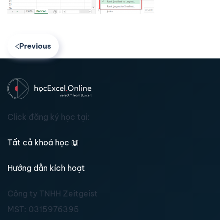
Previous
Click đăng ký học tại:
Tất cả khoá học
📖
Hướng dẫn kích hoạt
Công ty TNHH Zeitgeist
MST:
0315976395