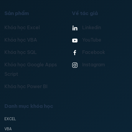
Sản phẩm
Về tác giả
Khóa học Excel
Linkedin
Khóa học VBA
YouTube
Khóa học SQL
Facebook
Khóa học Google Apps
Instagram
Script
Khóa học Power BI
Danh mục khóa học
EXCEL
VBA