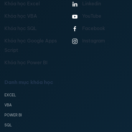
Khóa học Excel
Linkedin
Khóa học VBA
YouTube
Khóa học SQL
Facebook
Khóa học Google Apps
Instagram
Script
Khóa học Power BI
Danh mục khóa học
EXCEL
VBA
POWER BI
SQL