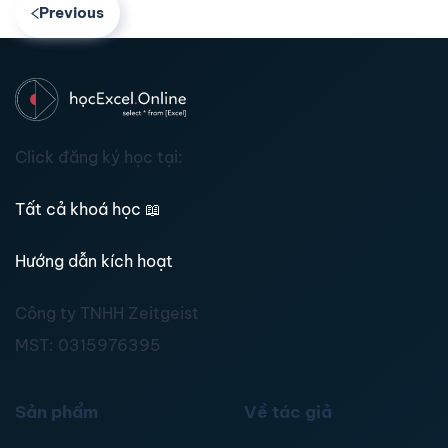
Previous
Click đăng ký học tại:
Tất cả khoá học
📖
Hướng dẫn kích hoạt
Công ty TNHH Zeitgeist
MST:
0315976395
Sản phẩm
Về tác giả