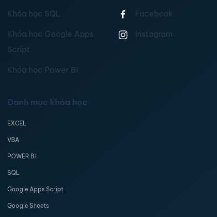
Khóa học SQL
Facebook
Khóa học Google Apps
Instagram
Script
Khóa học Power BI
Danh mục khóa học
EXCEL
VBA
POWER BI
SQL
Google Apps Script
Google Sheets