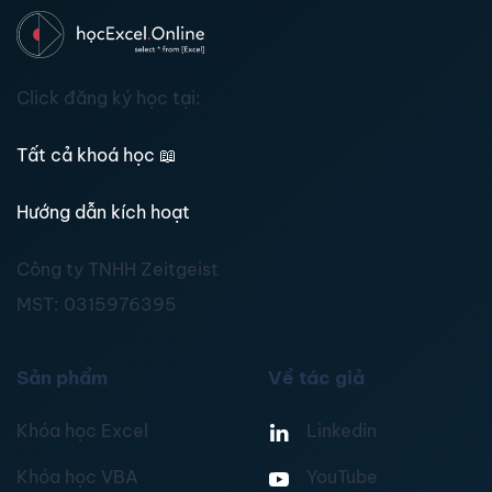
Click đăng ký học tại:
Tất cả khoá học
📖
Hướng dẫn kích hoạt
Công ty TNHH Zeitgeist
MST:
0315976395
Sản phẩm
Về tác giả
Khóa học Excel
Linkedin
Khóa học VBA
YouTube