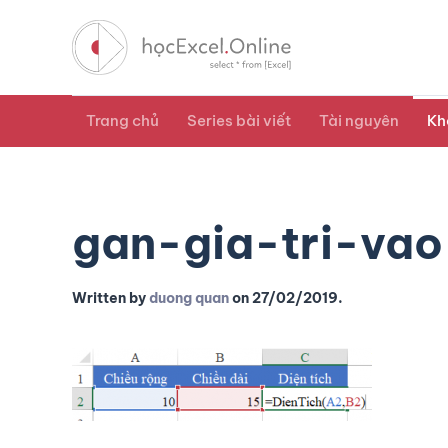
Trang chủ
Series bài viết
Tài nguyên
Kh
gan-gia-tri-va
Written by
duong quan
on
27/02/2019
.