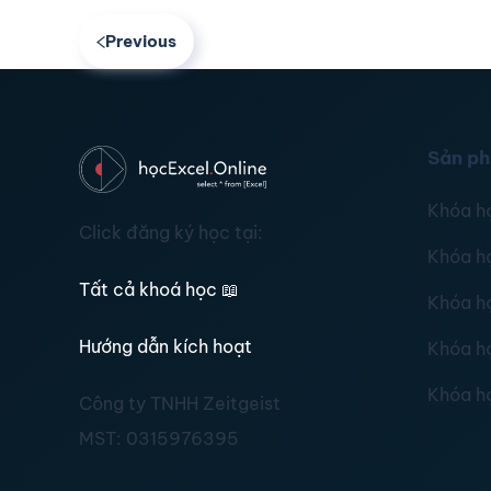
Previous
Sản p
Khóa h
Click đăng ký học tại:
Khóa h
Tất cả khoá học
📖
Khóa h
Hướng dẫn kích hoạt
Khóa h
Khóa h
Công ty TNHH Zeitgeist
MST:
0315976395