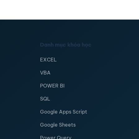
Danh mục khóa học
EXCEL
VBA
POWER BI
SQL
Google Apps Script
Google Sheets
Power Query