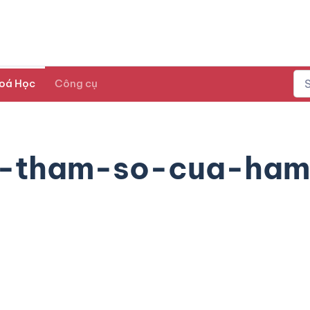
oá Học
Công cụ
o-tham-so-cua-ham