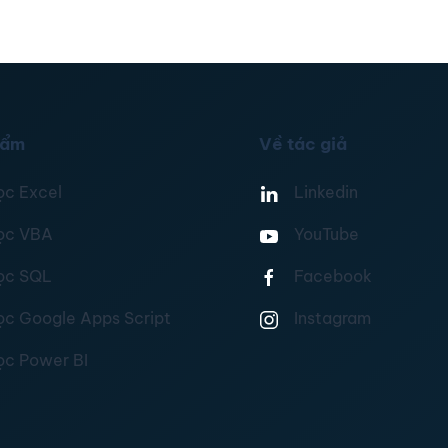
hẩm
Về tác giả
ọc Excel
Linkedin
ọc VBA
YouTube
ọc SQL
Facebook
ọc Google Apps Script
Instagram
ọc Power BI