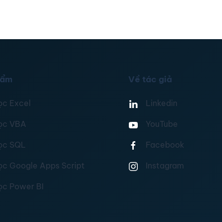
hẩm
Về tác giả
ọc Excel
Linkedin
ọc VBA
YouTube
ọc SQL
Facebook
ọc Google Apps Script
Instagram
ọc Power BI