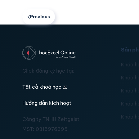
Previous
Sản p
Khóa h
Click đăng ký học tại:
Khóa h
Tất cả khoá học
📖
Khóa h
Hướng dẫn kích hoạt
Khóa h
Khóa h
Công ty TNHH Zeitgeist
MST:
0315976395