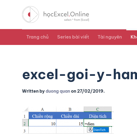
Trang chủ
Series bài viết
Tài nguyên
Kh
excel-goi-y-ha
Written by
duong quan
on
27/02/2019
.