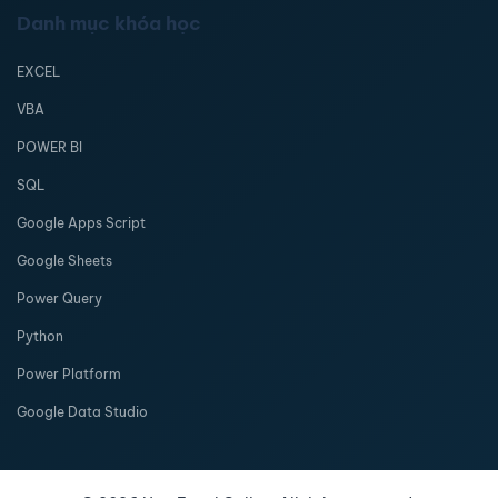
Danh mục khóa học
EXCEL
VBA
POWER BI
SQL
Google Apps Script
Google Sheets
Power Query
Python
Power Platform
Google Data Studio