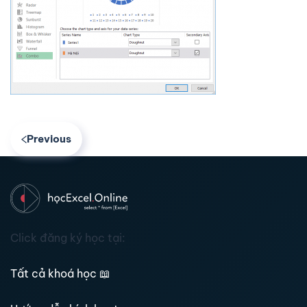
Previous
Click đăng ký học tại:
Tất cả khoá học
📖