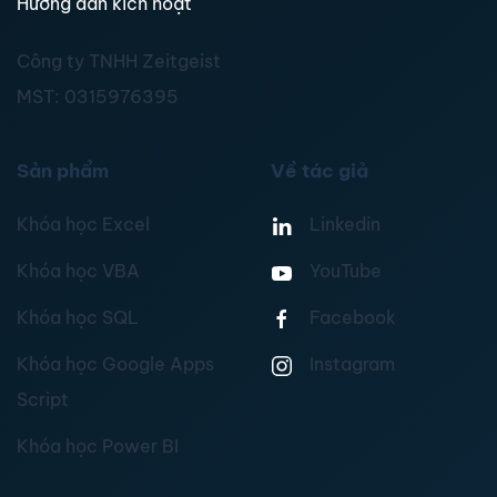
Hướng dẫn kích hoạt
Công ty TNHH Zeitgeist
MST:
0315976395
Sản phẩm
Về tác giả
Khóa học Excel
Linkedin
Khóa học VBA
YouTube
Khóa học SQL
Facebook
Khóa học Google Apps
Instagram
Script
Khóa học Power BI