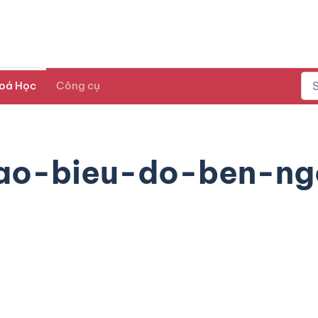
oá Học
Công cụ
ao-bieu-do-ben-ng