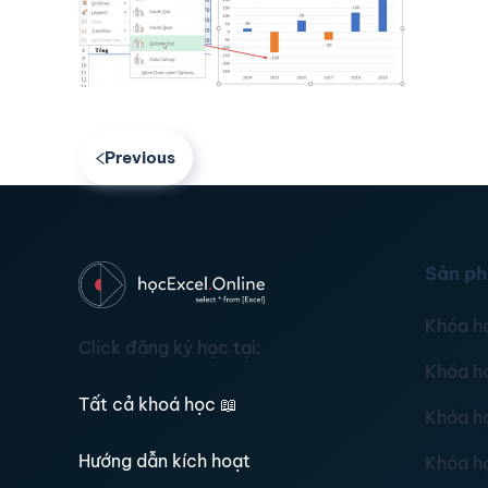
Previous
Sản p
Khóa h
Click đăng ký học tại:
Khóa h
Tất cả khoá học
📖
Khóa h
Hướng dẫn kích hoạt
Khóa h