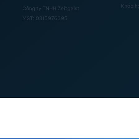
Khóa h
Công ty TNHH Zeitgeist
MST:
0315976395