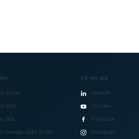
hẩm
Về tác giả
ọc Excel
Linkedin
ọc VBA
YouTube
ọc SQL
Facebook
ọc Google Apps Script
Instagram