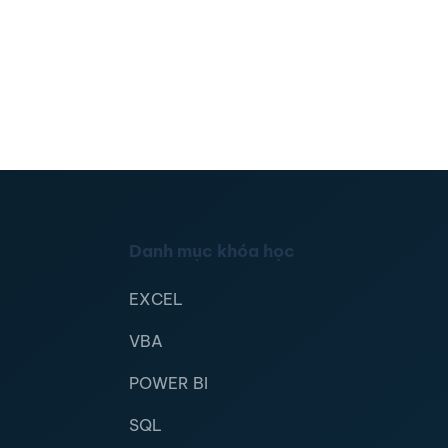
Danh mục khóa học
EXCEL
VBA
POWER BI
SQL