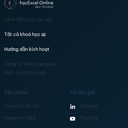
Click đăng ký học tại:
Tất cả khoá học
📖
Hướng dẫn kích hoạt
Công ty TNHH Zeitgeist
MST:
0315976395
Sản phẩm
Về tác giả
Khóa học Excel
Linkedin
Khóa học VBA
YouTube