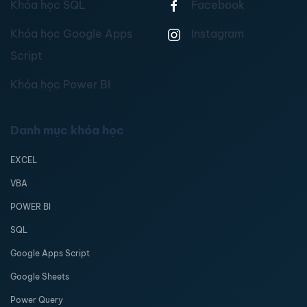
Khóa học SQL
Facebook
Khóa học Google Apps
Instagram
Script
Khóa học Power BI
Danh mục khóa học
EXCEL
VBA
POWER BI
SQL
Google Apps Script
Google Sheets
Power Query