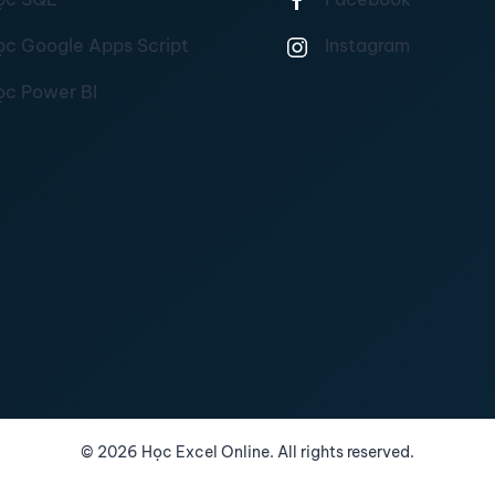
ọc Google Apps Script
Instagram
ọc Power BI
©
2026
Học Excel Online. All rights reserved.