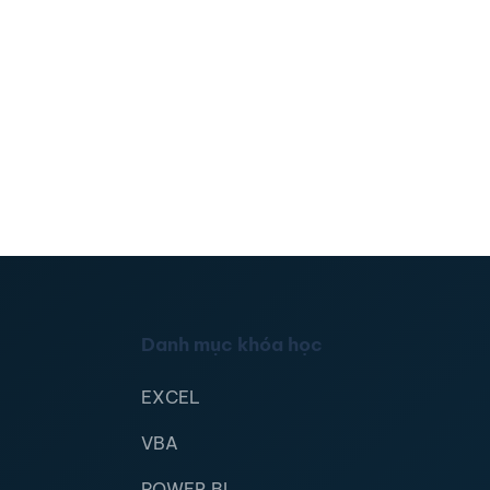
Danh mục khóa học
EXCEL
VBA
POWER BI