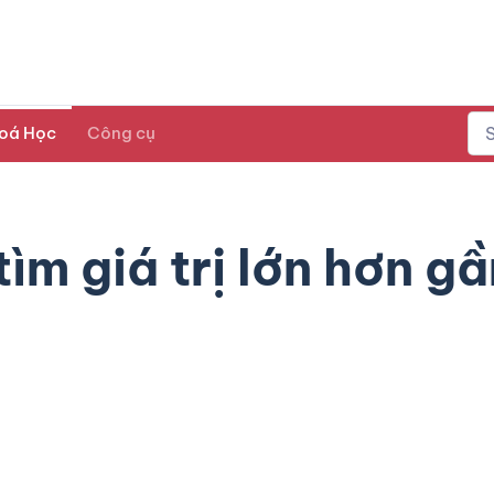
oá Học
Công cụ
m giá trị lớn hơn gần