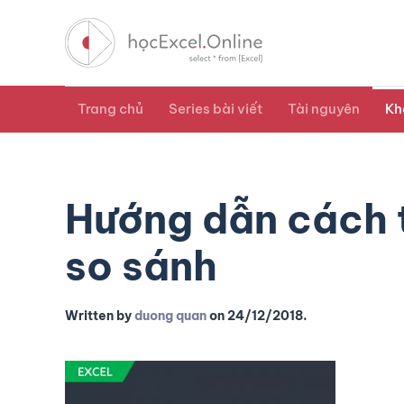
Trang chủ
Series bài viết
Tài nguyên
Kh
Hướng dẫn cách tì
so sánh
Written by
duong quan
on
24/12/2018
.