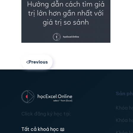
Previous
Sản p
Khóa h
Click đăng ký học tại:
Khóa h
Tất cả khoá học
📖
Khóa h