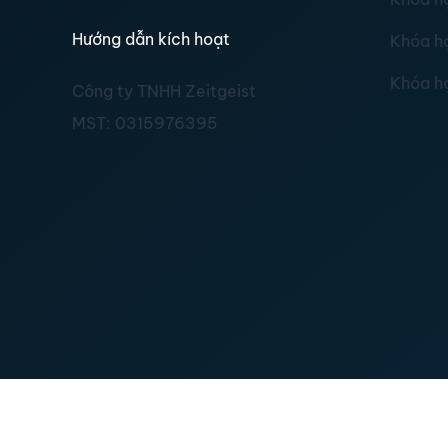
Hướng dẫn kích hoạt
Khóa h
Khóa h
Công ty TNHH Zeitgeist
MST:
0315976395