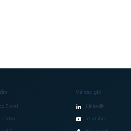
hẩm
Về tác giả
ọc Excel
Linkedin
ọc VBA
YouTube
ọc SQL
Facebook