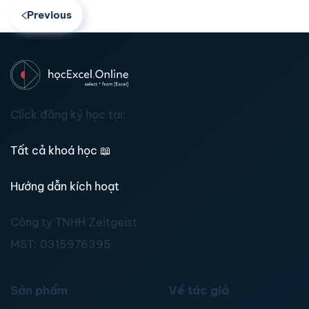
Previous
Click đăng ký học tại:
Tất cả khoá học
📖
Hướng dẫn kích hoạt
Công ty TNHH Zeitgeist
MST:
0315976395
Sản phẩm
Về tác giả