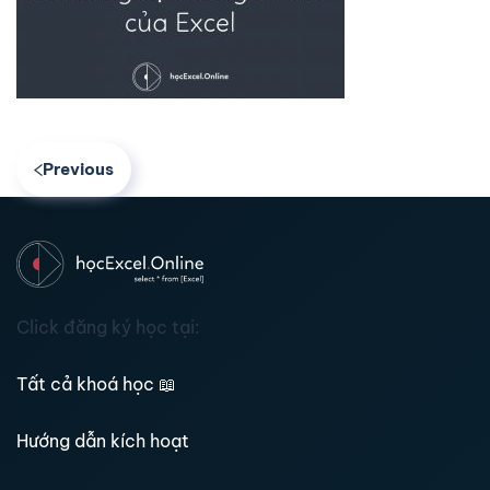
Previous
Click đăng ký học tại:
Tất cả khoá học
📖
Hướng dẫn kích hoạt