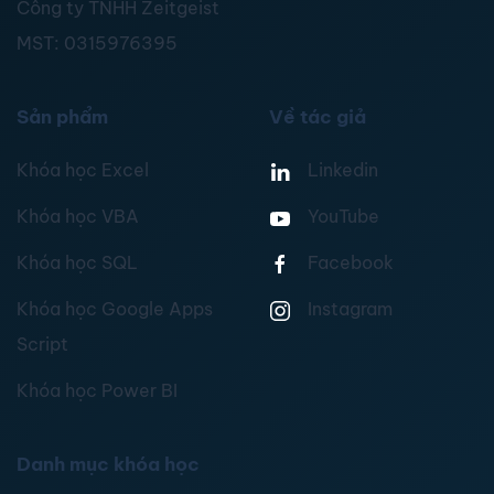
Công ty TNHH Zeitgeist
MST:
0315976395
Sản phẩm
Về tác giả
Khóa học Excel
Linkedin
Khóa học VBA
YouTube
Khóa học SQL
Facebook
Khóa học Google Apps
Instagram
Script
Khóa học Power BI
Danh mục khóa học