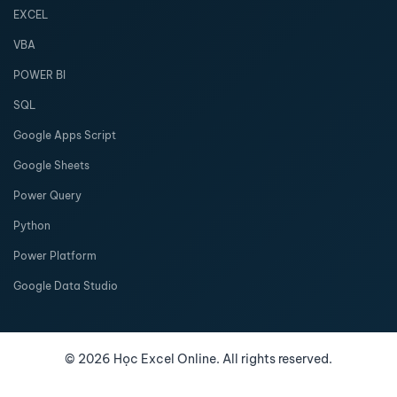
EXCEL
VBA
POWER BI
SQL
Google Apps Script
Google Sheets
Power Query
Python
Power Platform
Google Data Studio
©
2026
Học Excel Online. All rights reserved.