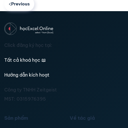
Previous
Click đăng ký học tại:
Tất cả khoá học
📖
Hướng dẫn kích hoạt
Công ty TNHH Zeitgeist
MST:
0315976395
Sản phẩm
Về tác giả