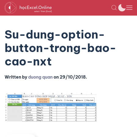
Su-dung-option-
button-trong-bao-
cao-nxt
Written by
duong quan
on
29/10/2018
.