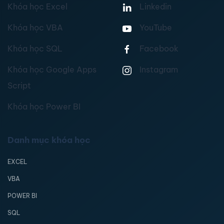
Khóa học Excel
Linkedin
Khóa học VBA
YouTube
Khóa học SQL
Facebook
Khóa học Google Apps
Instagram
Script
Khóa học Power BI
Danh mục khóa học
EXCEL
VBA
POWER BI
SQL