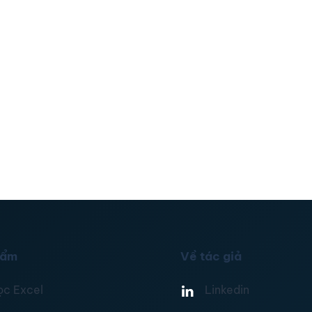
hẩm
Về tác giả
ọc Excel
Linkedin