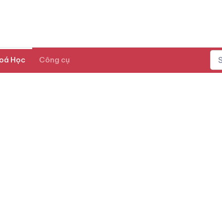
oá Học
Công cụ