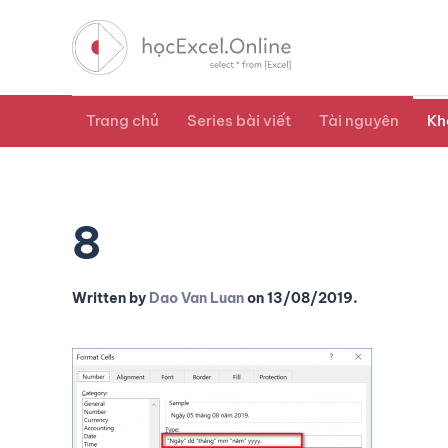
Trang chủ
Series bài viết
Tài nguyên
Kh
8
Written by
Dao Van Luan
on
13/08/2019
.