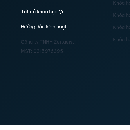
Khóa h
Tất cả khoá học
📖
Khóa h
Hướng dẫn kích hoạt
Khóa h
Khóa h
Công ty TNHH Zeitgeist
MST:
0315976395