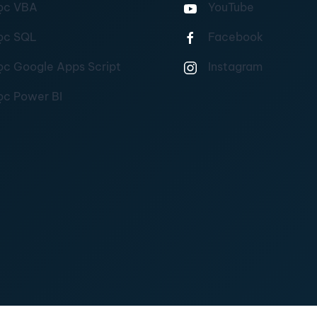
ọc VBA
YouTube
ọc SQL
Facebook
ọc Google Apps Script
Instagram
ọc Power BI