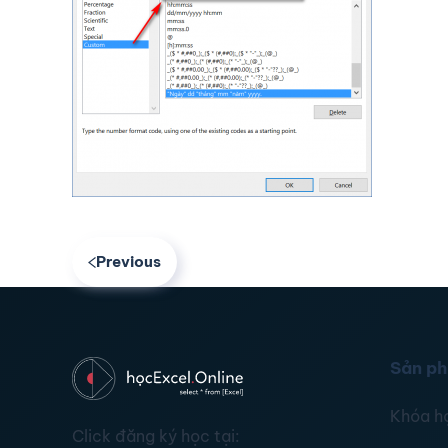
Previous
Sản p
Khóa h
Click đăng ký học tại: