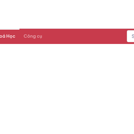
oá Học
Công cụ