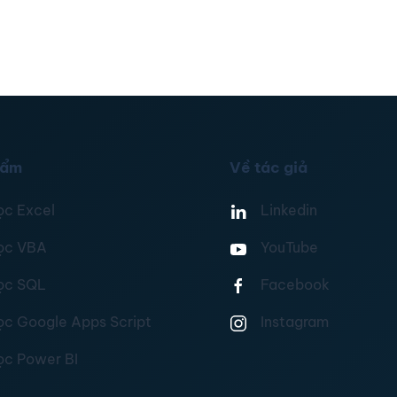
hẩm
Về tác giả
ọc Excel
Linkedin
ọc VBA
YouTube
ọc SQL
Facebook
ọc Google Apps Script
Instagram
ọc Power BI