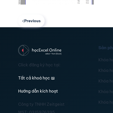
Previous
Sản p
Khóa h
Click đăng ký học tại:
Khóa h
Tất cả khoá học
📖
Khóa h
Hướng dẫn kích hoạt
Khóa h
Khóa h
Công ty TNHH Zeitgeist
MST:
0315976395