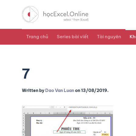
Trang chủ
Series bài viết
Tài nguyên
Kh
7
Written by
Dao Van Luan
on
13/08/2019
.