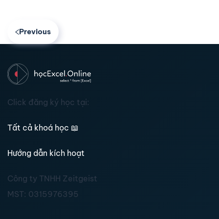
Previous
Click đăng ký học tại:
Tất cả khoá học
📖
Hướng dẫn kích hoạt
Công ty TNHH Zeitgeist
MST:
0315976395