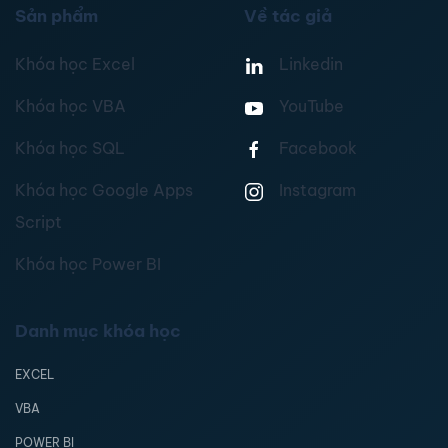
Sản phẩm
Về tác giả
Khóa học Excel
Linkedin
Khóa học VBA
YouTube
Khóa học SQL
Facebook
Khóa học Google Apps
Instagram
Script
Khóa học Power BI
Danh mục khóa học
EXCEL
VBA
POWER BI