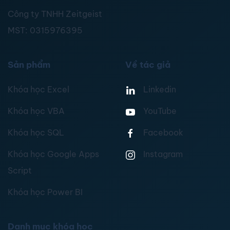
Công ty TNHH Zeitgeist
MST:
0315976395
Sản phẩm
Về tác giả
Khóa học Excel
Linkedin
Khóa học VBA
YouTube
Khóa học SQL
Facebook
Khóa học Google Apps
Instagram
Script
Khóa học Power BI
Danh mục khóa học