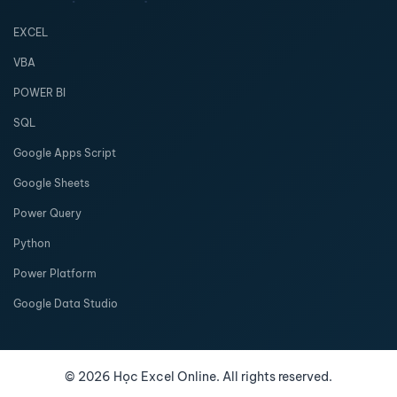
EXCEL
VBA
POWER BI
SQL
Google Apps Script
Google Sheets
Power Query
Python
Power Platform
Google Data Studio
©
2026
Học Excel Online. All rights reserved.