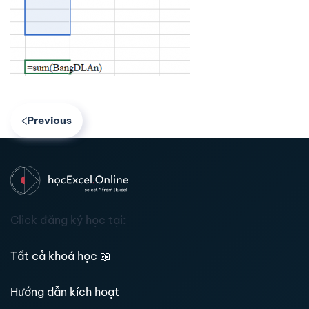
Previous
Click đăng ký học tại:
Tất cả khoá học
📖
Hướng dẫn kích hoạt