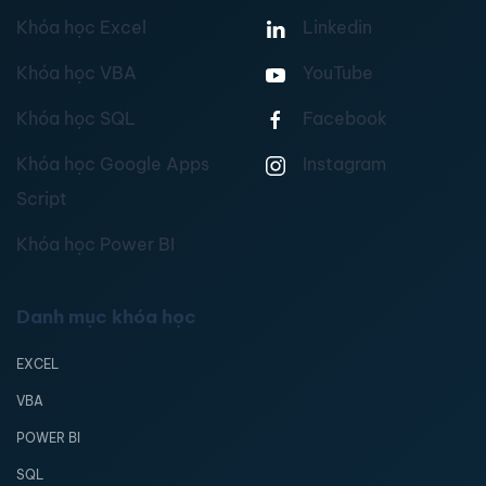
Khóa học Excel
Linkedin
Khóa học VBA
YouTube
Khóa học SQL
Facebook
Khóa học Google Apps
Instagram
Script
Khóa học Power BI
Danh mục khóa học
EXCEL
VBA
POWER BI
SQL