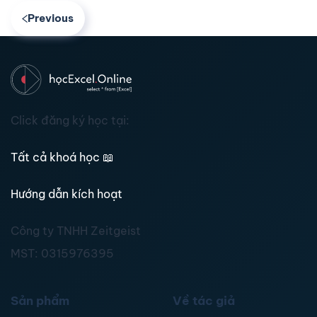
Previous
Click đăng ký học tại:
Tất cả khoá học
📖
Hướng dẫn kích hoạt
Công ty TNHH Zeitgeist
MST:
0315976395
Sản phẩm
Về tác giả