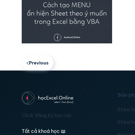
Previous
Sản p
Khóa h
Click đăng ký học tại:
Khóa h
Tất cả khoá học
📖
Khóa h