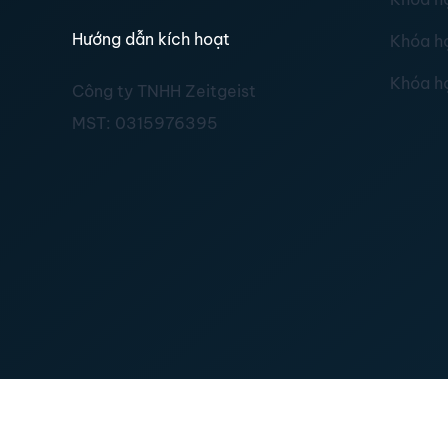
Hướng dẫn kích hoạt
Khóa h
Khóa h
Công ty TNHH Zeitgeist
MST:
0315976395