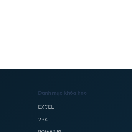
Danh mục khóa học
EXCEL
VBA
POWER BI