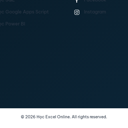
ọc Google Apps Script
Instagram
ọc Power BI
©
2026
Học Excel Online. All rights reserved.