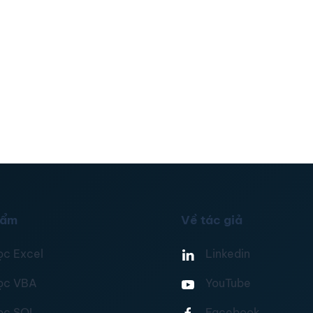
hẩm
Về tác giả
ọc Excel
Linkedin
ọc VBA
YouTube
ọc SQL
Facebook