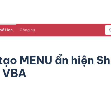
oá Học
Công cụ
tạo MENU ẩn hiện Sh
g VBA