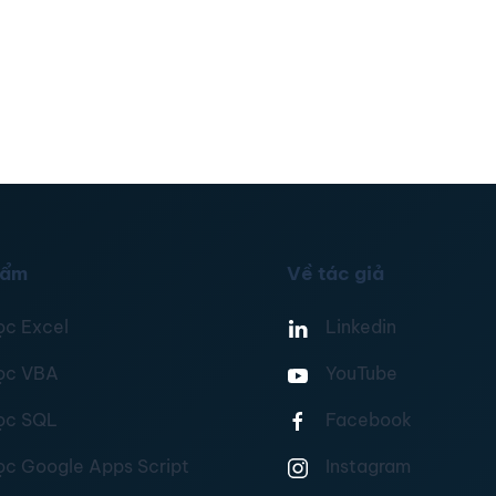
hẩm
Về tác giả
ọc Excel
Linkedin
ọc VBA
YouTube
ọc SQL
Facebook
ọc Google Apps Script
Instagram