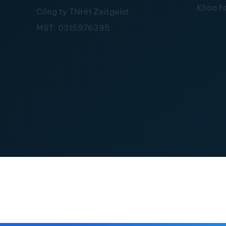
Khóa h
Công ty TNHH Zeitgeist
MST:
0315976395