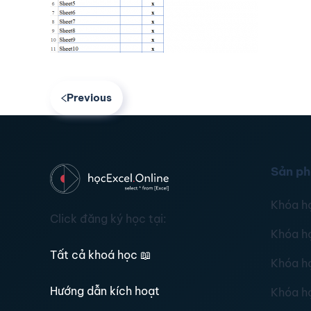
Previous
Sản p
Khóa h
Click đăng ký học tại:
Khóa h
Tất cả khoá học
📖
Khóa h
Hướng dẫn kích hoạt
Khóa h