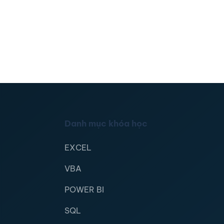
Danh mục khóa học
EXCEL
VBA
POWER BI
SQL