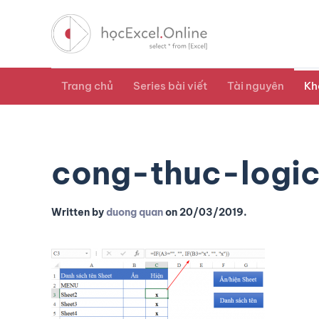
Trang chủ
Series bài viết
Tài nguyên
Kh
cong-thuc-logi
Written by
duong quan
on
20/03/2019
.