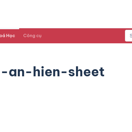
oá Học
Công cụ
c-an-hien-sheet