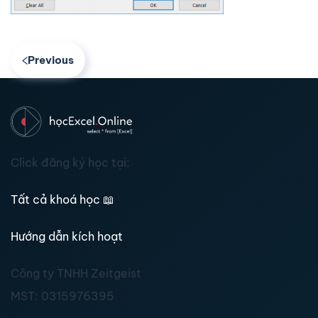
Previous
Click đăng ký học tại:
Tất cả khoá học
📖
Hướng dẫn kích hoạt
Công ty TNHH Zeitgeist
MST:
0315976395