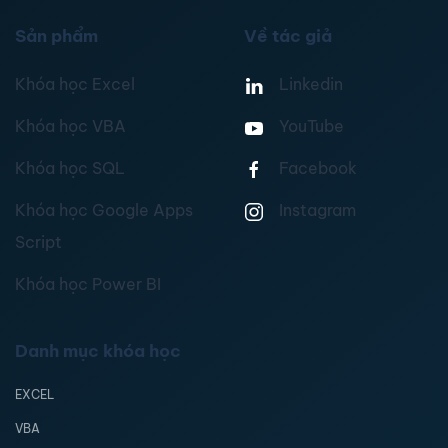
Sản phẩm
Về tác giả
Khóa học Excel
Linkedin
Khóa học VBA
YouTube
Khóa học SQL
Facebook
Khóa học Google Apps
Instagram
Script
Khóa học Power BI
Danh mục khóa học
EXCEL
VBA